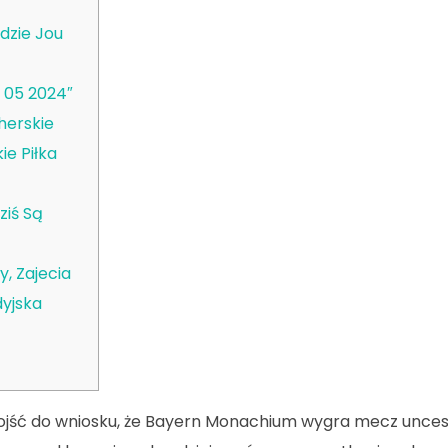
dzie Jou
 05 2024″
herskie
e Piłka
iś Są
y, Zajecia
dyjska
ojść do wniosku, że Bayern Monachium wygra mecz unces o