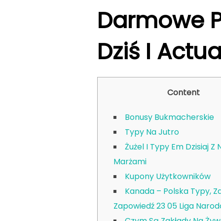
Darmowe P
Dziś I Actu
Content
Bonusy Bukmacherskie
Typy Na Jutro
Żużel I Typy Em Dzisiaj Z 
Marżami
Kupony Użytkowników
Kanada – Polska Typy, Za
Zapowiedź 23 05 Liga Naro
Czym Są Zakłady Na Ży