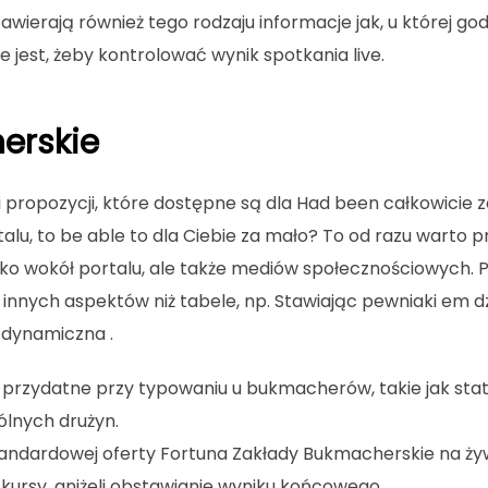
wierają również tego rodzaju informacje jak, u której godz
ne jest, żeby kontrolować wynik spotkania live.
erskie
i propozycji, które dostępne są dla Had been całkowicie
rtalu, to be able to dla Ciebie za mało? To od razu warto
lko wokół portalu, ale także mediów społecznościowych.
 innych aspektów niż tabele, np. Stawiając pewniaki em 
 dynamiczna .
przydatne przy typowaniu u bukmacherów, takie jak staty
lnych drużyn.
ndardowej oferty Fortuna Zakłady Bukmacherskie na żywo 
kursy, aniżeli obstawianie wyniku końcowego.