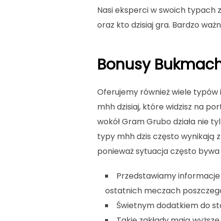
Nasi eksperci w swoich typach za
oraz kto dzisiaj gra. Bardzo waż
Bonusy Bukmach
Oferujemy również wiele typów 
mhh dzisiaj, które widzisz na po
wokół Gram Grubo działa nie ty
typy mhh dzis często wynikają z
ponieważ sytuacja często bywa
Przedstawiamy informacje 
ostatnich meczach poszczegó
Świetnym dodatkiem do sta
Takie zakłady mają wyższe 