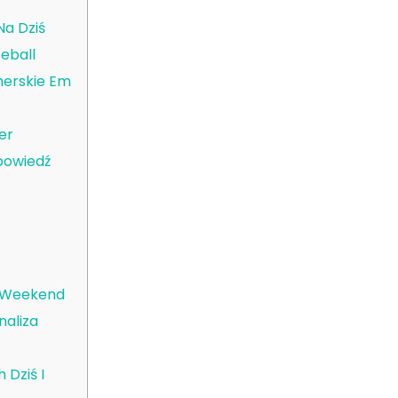
Na Dziś
eball
erskie Em
er
apowiedź
 Weekend
naliza
Dziś I