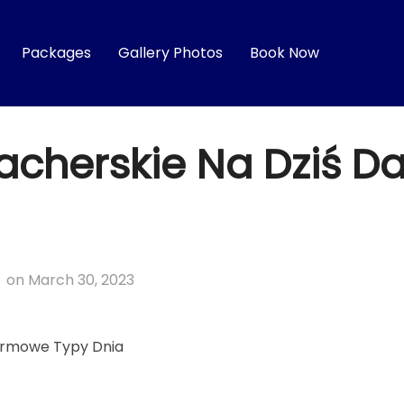
Packages
Gallery Photos
Book Now
acherskie Na Dziś 
Posted
on
March 30, 2023
on
armowe Typy Dnia