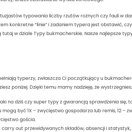
ntuzjastów typowania liczby rzutów rożnych czy fauli w 
em konkretne “linie” i zadaniem typera jest obstawić, cz
 tutaj w dziale Typy bukmacherskie. Nasze najlepsze typ
opełniają typerzy, zwłaszcza Ci początkujący u bukmacher
iesz poniżej. Dzięki temu mamy nadzieję, że wystrzegniesz 
ki na dziś czy super typy z gwarancją sprawdzenia się, to
 mogą być 1X – zwycięstwo gospodarza lub remis, 12 – 
ycięstwo gościa.
 carry out przewidywanych składów, absencji i statystyk,