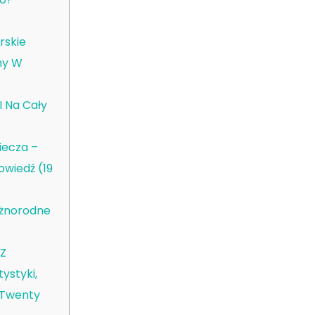
rskie
ny W
I Na Cały
iecza –
owiedź (19
żnorodne
 Z
ystyki,
 Twenty