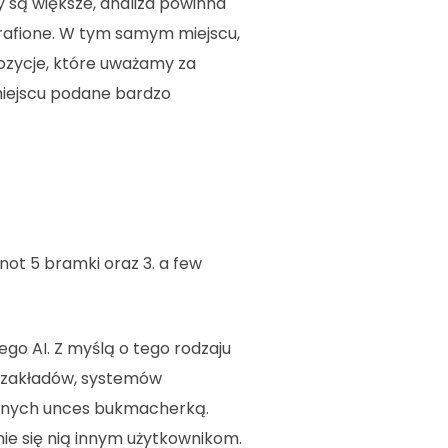
 są większe, analiza powinna
rafione. W tym samym miejscu,
pozycje, które uważamy za
miejscu podane bardzo
not 5 bramki oraz 3. a few
go AI. Z myślą o tego rodzaju
w zakładów, systemów
zanych unces bukmacherką.
ie się nią innym użytkownikom.