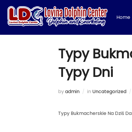
Skip
to
Home
content
Typy Bukm
Typy Dni
by
admin
in
Uncategorized
Typy Bukmacherskie Na Dziś D