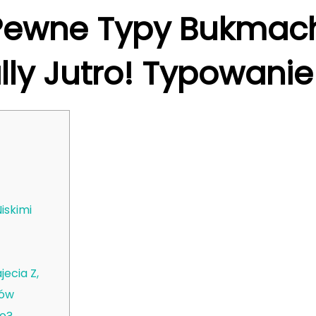
ewne Typy Bukmach
ally Jutro! Typowanie
Niskimi
jecia Z,
dów
wo?