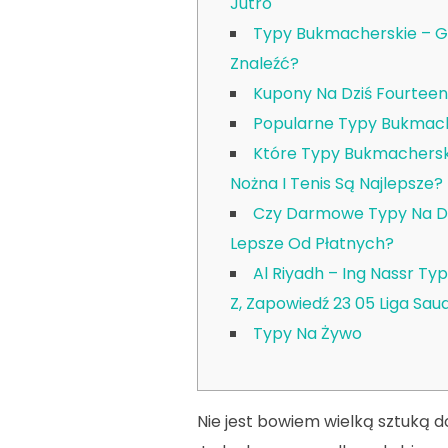
Jutro
Typy Bukmacherskie – G
Znaleźć?
Kupony Na Dziś Fourteen
Popularne Typy Bukmac
Które Typy Bukmacherski
Nożna I Tenis Są Najlepsze?
Czy Darmowe Typy Na Dz
Lepsze Od Płatnych?
Al Riyadh – Ing Nassr Typ
Z, Zapowiedź 23 05 Liga Sau
Typy Na Żywo
Nie jest bowiem wielką sztuką d