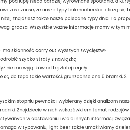
my pod lupę nieco bardziej wyrównane spotkania, a kursy
ówczas szanse, że nasze typy bukmacherskie okażą się t
 niżej, znajdziesz także nasze polecane typy dnia. To pro
 uwagi gracza. Wszystkie ważne informacje mamy w tym 
— ma skłonność carry out wyższych zwycięstw?
odrobić szybko straty z nawiązką.
ż nie ma wyjątków od tej złotej reguły.
 są do tego takie wartości, grunzochse one 5 bramki, 2 . 
sokim stopniu pewności, wybierany dzięki analizom nasze
adniki. Znajdziecie w nich wskazówki em temat rodzajó
stywanych w obstawianiu i wiele innych informacji zwią
pomaga w typowaniu, light beer także umożliwiamy dzielen